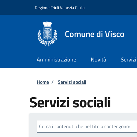
Salta al contenuto principale
Skip to footer content
Regione Friuli Venezia Giulia
Comune di Visco
Amministrazione
Novità
Servizi
Briciole di pane
Home
/
Servizi sociali
Servizi sociali
Cerca i contenuti che nel titolo contengono: