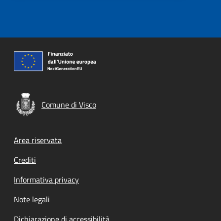
Comune di Visco
Footer menu
Area riservata
Crediti
Informativa privacy
Note legali
Dichiarazione di accessibilità