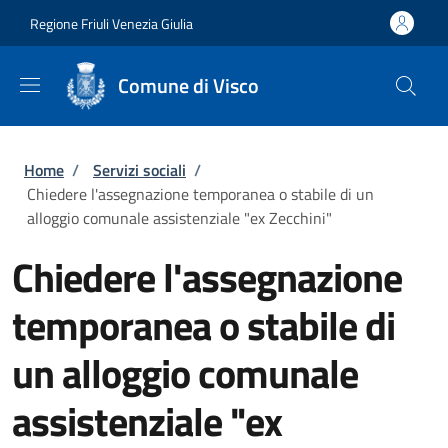
Salta al contenuto principale
Skip to footer content
Regione Friuli Venezia Giulia
Comune di Visco
Briciole di pane
Home
/
Servizi sociali
/
Chiedere l'assegnazione temporanea o stabile di un
alloggio comunale assistenziale "ex Zecchini"
Chiedere l'assegnazione
temporanea o stabile di
un alloggio comunale
assistenziale "ex