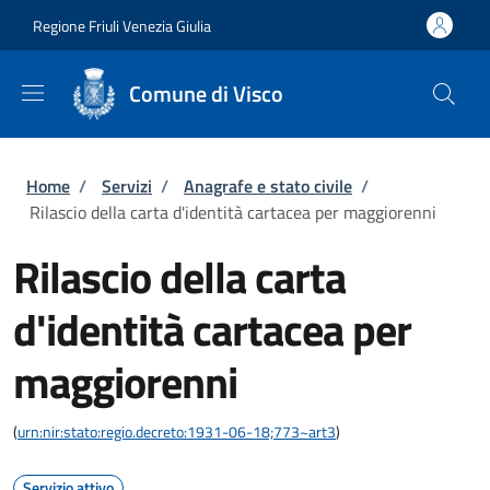
Salta al contenuto principale
Skip to footer content
Regione Friuli Venezia Giulia
Comune di Visco
Briciole di pane
Home
/
Servizi
/
Anagrafe e stato civile
/
Rilascio della carta d'identità cartacea per maggiorenni
Rilascio della carta
d'identità cartacea per
maggiorenni
(
urn:nir:stato:regio.decreto:1931-06-18;773~art3
)
Servizio attivo