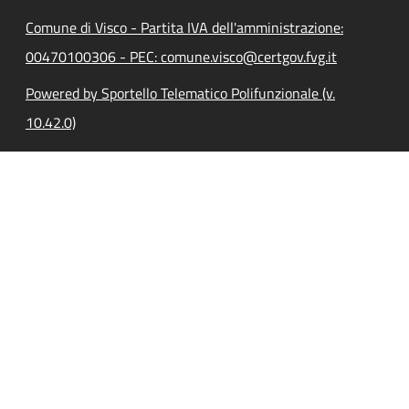
Comune di Visco - Partita IVA dell'amministrazione:
00470100306 - PEC: comune.visco@certgov.fvg.it
Powered by Sportello Telematico Polifunzionale (v.
10.42.0)