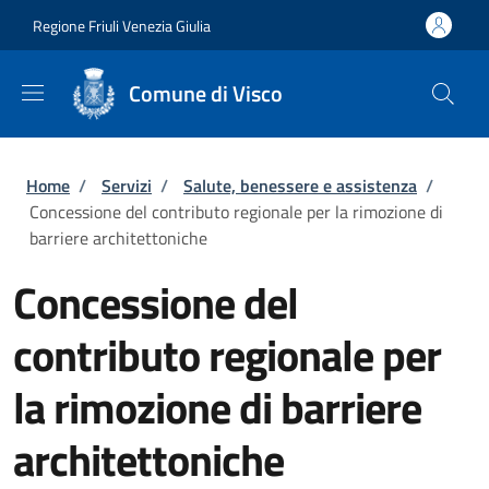
Salta al contenuto principale
Skip to footer content
Regione Friuli Venezia Giulia
Comune di Visco
Briciole di pane
Home
/
Servizi
/
Salute, benessere e assistenza
/
Concessione del contributo regionale per la rimozione di
barriere architettoniche
Concessione del
contributo regionale per
la rimozione di barriere
architettoniche