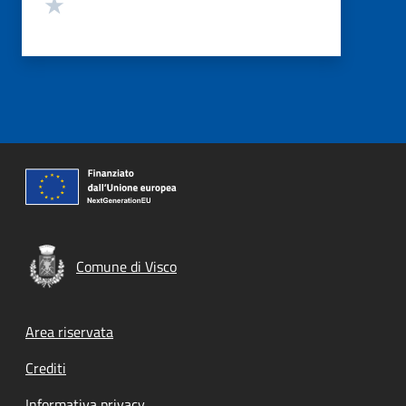
Valuta 1 stelle su 5
Comune di Visco
Footer menu
Area riservata
Crediti
Informativa privacy