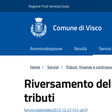
Salta al contenuto principale
Skip to footer content
Regione Friuli Venezia Giulia
Comune di Visco
Amministrazione
Novità
Servizi
Briciole di pane
Home
/
Servizi
/
Tributi, finanze e contravv
Riversamento del
tributi
(
urn:nir:stato:legge:2013-12-27;147~art1
)