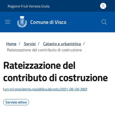
Salta al contenuto principale
Skip to footer content
Regione Friuli Venezia Giulia
Comune di Visco
Briciole di pane
Home
/
Servizi
/
Catasto e urbanistica
/
Rateizzazione del contributo di costruzione
Rateizzazione del
contributo di costruzione
(
urn:nir:presidente.repubblica:decreto:2001-06-06;380
)
Servizio attivo