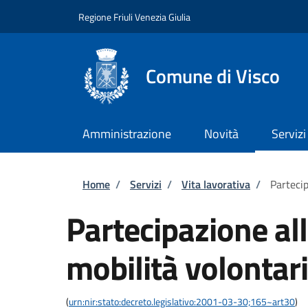
Salta al contenuto principale
Skip to footer content
Regione Friuli Venezia Giulia
Comune di Visco
Amministrazione
Novità
Servizi
Briciole di pane
Home
/
Servizi
/
Vita lavorativa
/
Partecip
Partecipazione al
mobilità volontari
(
urn:nir:stato:decreto.legislativo:2001-03-30;165~art30
)