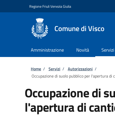
Salta al contenuto principale
Skip to footer content
Regione Friuli Venezia Giulia
Comune di Visco
Amministrazione
Novità
Servizi
Briciole di pane
Home
/
Servizi
/
Autorizzazioni
/
Occupazione di suolo pubblico per l'apertura di c
Occupazione di su
l'apertura di cant