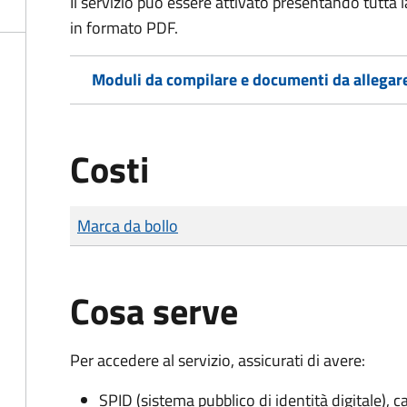
Il servizio può essere attivato presentando tutta
in formato PDF.
Moduli da compilare e documenti da allegar
Costi
Tipo di pagamento
Importo
Marca da bollo
Cosa serve
Per accedere al servizio, assicurati di avere:
SPID (sistema pubblico di identità digitale), ca