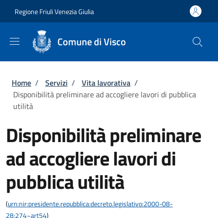
Salta al contenuto principale
Skip to footer content
Regione Friuli Venezia Giulia
Comune di Visco
Briciole di pane
Home
/
Servizi
/
Vita lavorativa
/
Disponibilità preliminare ad accogliere lavori di pubblica
utilità
Disponibilità preliminare
ad accogliere lavori di
pubblica utilità
(
urn:nir:presidente.repubblica:decreto.legislativo:2000-08-
28;274~art54
)