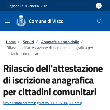
Salta al contenuto principale
Skip to footer content
Regione Friuli Venezia Giulia
Comune di Visco
Briciole di pane
Home
/
Servizi
/
Anagrafe e stato civile
/
Rilascio dell'attestazione di iscrizione anagrafica per
cittadini comunitari
Rilascio dell'attestazione
di iscrizione anagrafica
per cittadini comunitari
(
urn:nir:stato:decreto.legislativo:2007-02-06;30~art9
)