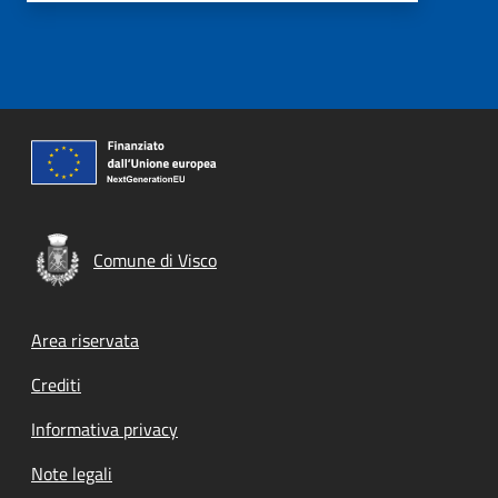
Comune di Visco
Footer menu
Area riservata
Crediti
Informativa privacy
Note legali