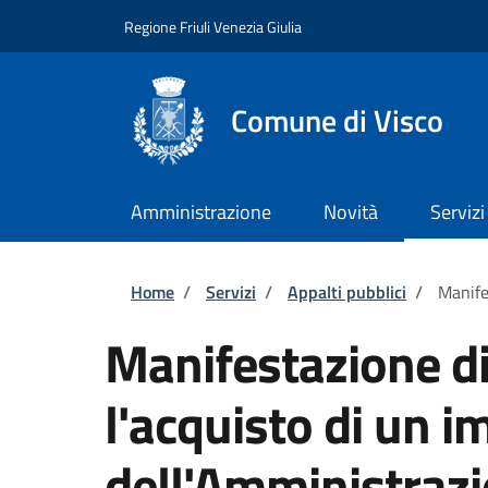
Salta al contenuto principale
Skip to footer content
Regione Friuli Venezia Giulia
Comune di Visco
Amministrazione
Novità
Servizi
Briciole di pane
Home
/
Servizi
/
Appalti pubblici
/
Manife
Manifestazione di
l'acquisto di un i
dell'Amministraz