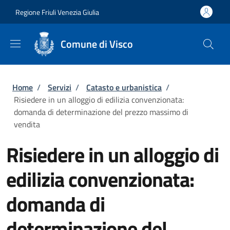
Salta al contenuto principale
Skip to footer content
Regione Friuli Venezia Giulia
Comune di Visco
Briciole di pane
Home
/
Servizi
/
Catasto e urbanistica
/
Risiedere in un alloggio di edilizia convenzionata:
domanda di determinazione del prezzo massimo di
vendita
Risiedere in un alloggio di
edilizia convenzionata:
domanda di
determinazione del