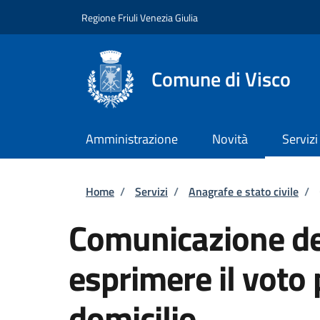
Salta al contenuto principale
Skip to footer content
Regione Friuli Venezia Giulia
Comune di Visco
Amministrazione
Novità
Servizi
Briciole di pane
Home
/
Servizi
/
Anagrafe e stato civile
/
Comunicazione del
esprimere il voto 
domicilio