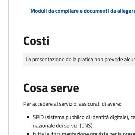
Moduli da compilare e documenti da allegar
Costi
Tipo di pagamento
Importo
La presentazione della pratica non prevede al
Cosa serve
Per accedere al servizio, assicurati di avere:
SPID (sistema pubblico di identità digitale), ca
nazionale dei servizi (CNS)
tutta la documentazione prevista per la prese