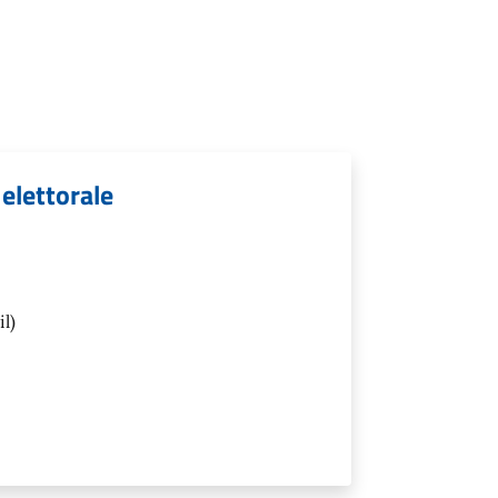
 elettorale
l)