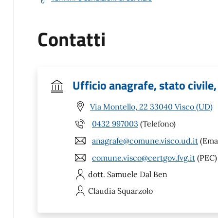
Contatti
Ufficio anagrafe, stato civile,
Via Montello, 22 33040 Visco (UD)
0432 997003
(Telefono)
anagrafe@comune.visco.ud.it
(Emai
comune.visco@certgov.fvg.it
(PEC)
dott. Samuele
Dal Ben
Claudia
Squarzolo