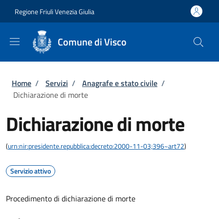
Salta al contenuto principale
Skip to footer content
Regione Friuli Venezia Giulia
Comune di Visco
Briciole di pane
Home
/
Servizi
/
Anagrafe e stato civile
/
Dichiarazione di morte
Dichiarazione di morte
(
urn:nir:presidente.repubblica:decreto:2000-11-03;396~art72
)
Servizio attivo
Procedimento di dichiarazione di morte