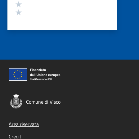
Valuta 2 stelle su 5
Valuta 1 stelle su 5
Comune di Visco
Footer menu
Area riservata
Crediti