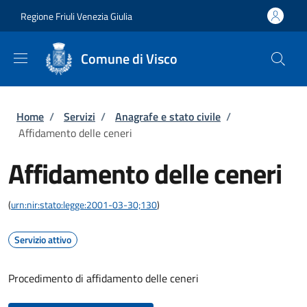
Salta al contenuto principale
Skip to footer content
Regione Friuli Venezia Giulia
Comune di Visco
Briciole di pane
Home
/
Servizi
/
Anagrafe e stato civile
/
Affidamento delle ceneri
Affidamento delle ceneri
(
urn:nir:stato:legge:2001-03-30;130
)
Servizio attivo
Procedimento di affidamento delle ceneri