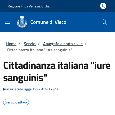
Salta al contenuto principale
Skip to footer content
Regione Friuli Venezia Giulia
Comune di Visco
Briciole di pane
Home
/
Servizi
/
Anagrafe e stato civile
/
Cittadinanza italiana "iure sanguinis"
Cittadinanza italiana "iure
sanguinis"
(
urn:nir:stato:legge:1992-02-05;91
)
Servizio attivo