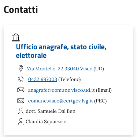
Contatti
Ufficio anagrafe, stato civile,
elettorale
Via Montello, 22 33040 Visco (UD)
0432 997003
(Telefono)
anagrafe@comune.visco.ud.it
(Email)
comune.visco@certgov.fvg.it
(PEC)
dott. Samuele
Dal Ben
Claudia
Squarzolo