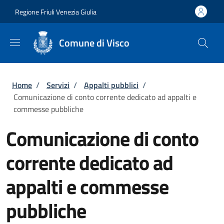
Salta al contenuto principale
Skip to footer content
Regione Friuli Venezia Giulia
Comune di Visco
Briciole di pane
Home
/
Servizi
/
Appalti pubblici
/
Comunicazione di conto corrente dedicato ad appalti e
commesse pubbliche
Comunicazione di conto
corrente dedicato ad
appalti e commesse
pubbliche