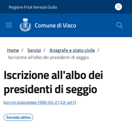
Salta al contenuto principale
Skip to footer content
Regione Friuli Venezia Giulia
Comune di Visco
Briciole di pane
Home
/
Servizi
/
Anagrafe e stato civile
/
Iscrizione all'albo dei presidenti di seggio
Iscrizione all'albo dei
presidenti di seggio
(
urn:nir:stato:legge:1990-03-21;53~art1
)
Servizio attivo