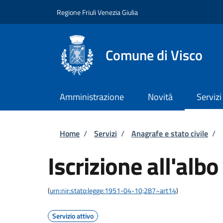
Salta al contenuto principale
Skip to footer content
Regione Friuli Venezia Giulia
Comune di Visco
Amministrazione
Novità
Servizi
Briciole di pane
Home
/
Servizi
/
Anagrafe e stato civile
/
Iscrizione all'albo
(
urn:nir:stato:legge:1951-04-10;287~art14
)
Servizio attivo