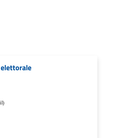
 elettorale
l)