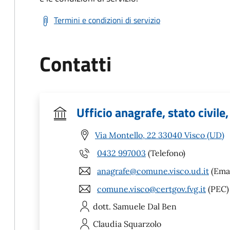
Termini e condizioni di servizio
Contatti
Ufficio anagrafe, stato civile,
Via Montello, 22 33040 Visco (UD)
0432 997003
(Telefono)
anagrafe@comune.visco.ud.it
(Emai
comune.visco@certgov.fvg.it
(PEC)
dott. Samuele
Dal Ben
Claudia
Squarzolo