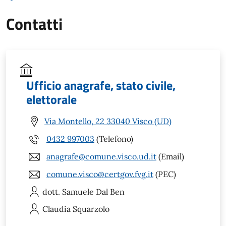
Contatti
Ufficio anagrafe, stato civile,
elettorale
Via Montello, 22 33040 Visco (UD)
0432 997003
(Telefono)
anagrafe@comune.visco.ud.it
(Email)
comune.visco@certgov.fvg.it
(PEC)
dott. Samuele
Dal Ben
Claudia
Squarzolo