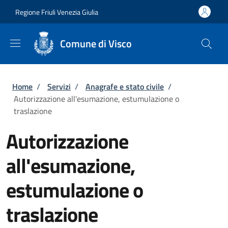
Salta al contenuto principale
Skip to footer content
Regione Friuli Venezia Giulia
Comune di Visco
Briciole di pane
Home
/
Servizi
/
Anagrafe e stato civile
/
Autorizzazione all'esumazione, estumulazione o
traslazione
Autorizzazione
all'esumazione,
estumulazione o
traslazione