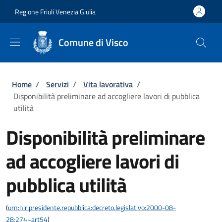
Salta al contenuto principale
Skip to footer content
Regione Friuli Venezia Giulia
Comune di Visco
Briciole di pane
Home
/
Servizi
/
Vita lavorativa
/
Disponibilità preliminare ad accogliere lavori di pubblica
utilità
Disponibilità preliminare
ad accogliere lavori di
pubblica utilità
(
urn:nir:presidente.repubblica:decreto.legislativo:2000-08-
28;274~art54
)