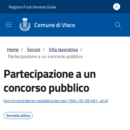
Salta al contenuto principale
Skip to footer content
Regione Friuli Venezia Giulia
Comune di Visco
Briciole di pane
Home
/
Servizi
/
Vita lavorativa
/
Partecipazione a un concorso pubblico
Partecipazione a un
concorso pubblico
(
urn:nir:presidente.repubblica:decreto:1994-05-09;487~art4
)
Servizio attivo