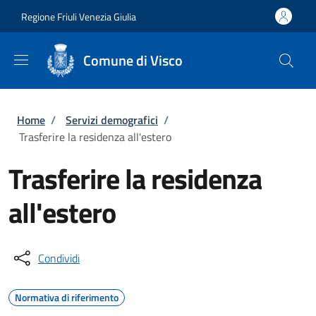
Salta al contenuto principale
Skip to footer content
Regione Friuli Venezia Giulia
Comune di Visco
Briciole di pane
Home
/
Servizi demografici
/
Trasferire la residenza all'estero
Trasferire la residenza
all'estero
Condividi
Normativa di riferimento