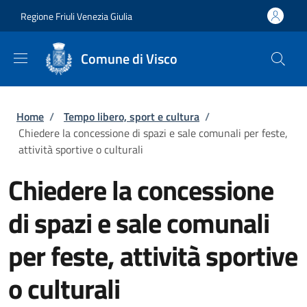
Salta al contenuto principale
Skip to footer content
Regione Friuli Venezia Giulia
Comune di Visco
Briciole di pane
Home
/
Tempo libero, sport e cultura
/
Chiedere la concessione di spazi e sale comunali per feste,
attività sportive o culturali
Chiedere la concessione
di spazi e sale comunali
per feste, attività sportive
o culturali