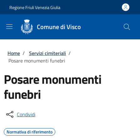
Salta al contenuto principale
Skip to footer content
Regione Friuli Venezia Giulia
Comune di Visco
Briciole di pane
Home
/
Servizi cimiteriali
/
Posare monumenti funebri
Posare monumenti
funebri
Condividi
Normativa di riferimento