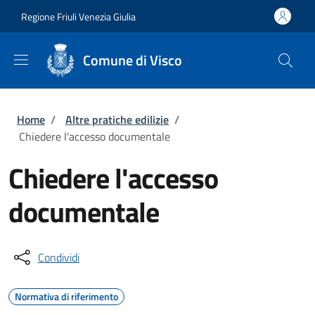
Salta al contenuto principale
Skip to footer content
Regione Friuli Venezia Giulia
Comune di Visco
Briciole di pane
Home
/
Altre pratiche edilizie
/
Chiedere l'accesso documentale
Chiedere l'accesso
documentale
Condividi
Normativa di riferimento